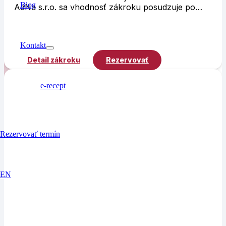
Blog
AdNa s.r.o. sa vhodnosť zákroku posudzuje po…
Kontakt
Detail zákroku
Rezervovať
e-recept
Rezervovať termín
EN