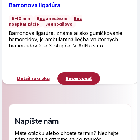
Barronova ligatúra
5–10 min
Bez anestézie
Bez
hospitalizácie
Jednodňovo
Barronova ligatúra, známa aj ako gumičkovanie
hemoroidov, je ambulantná liečba vnútorných
hemoroidov 2. a 3. stupňa. V AdNa s.r.o.…
Detail zákroku
Rezervovať
Napíšte nám
Máte otázku alebo chcete termín? Nechajte
nám správu a ozveme sa čo najskôr.