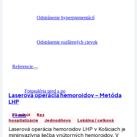
Odstránenie hyperpigmentácií
Odstránenie rozšírených cievok
Referencie
Fotogaléria pred a po
Laserová operácia hemoroidov – Metóda
LHP
30 minút
Bez
Cenník
hospitalizácie
Jednodňovo
Lokálna / celková
Laserová operácia hemoroidov LHP v Košiciach je
miniinvazívna liečba vnútorných hemoroidov. V