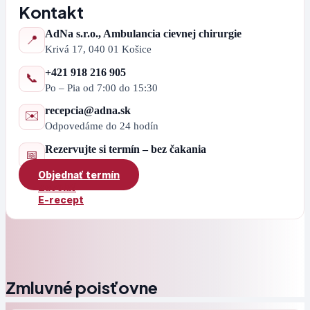
Kontakt
AdNa s.r.o., Ambulancia cievnej chirurgie
📍
Krivá 17, 040 01 Košice
+421 918 216 905
📞
Po – Pia od 7:00 do 15:30
recepcia@adna.sk
✉️
Odpovedáme do 24 hodín
Rezervujte si termín – bez čakania
📅
Objednať termín
Zavolať
E-recept
Zmluvné poisťovne