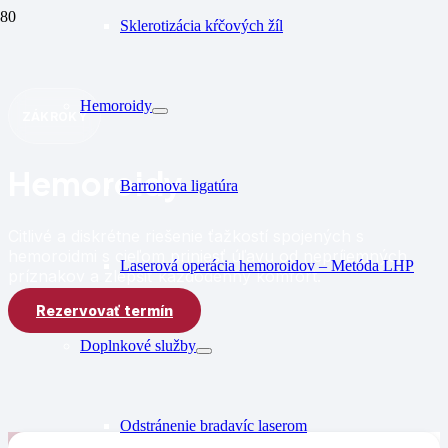
Sklerotizácia kŕčových žíl
Hemoroidy
ZÁKROKY
Hemoroidy
Barronova ligatúra
Citlivé a diskrétne riešenie ťažkostí spojených s
hemoroidmi s cieľom priniesť úľavu od nepríjemných
Laserová operácia hemoroidov – Metóda LHP
príznakov a zlepšiť každodenný komfort.
Rezervovať termín
Doplnkové služby
Odstránenie bradavíc laserom