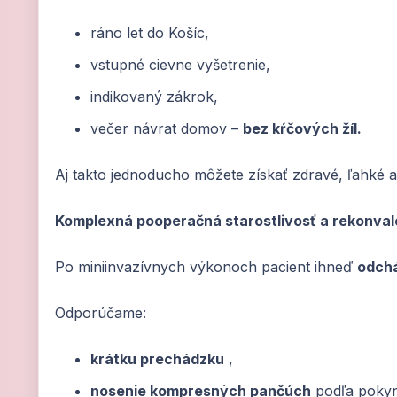
ráno let do Košíc,
vstupné cievne vyšetrenie,
indikovaný zákrok,
večer návrat domov –
bez kŕčových žíl.
Aj takto jednoducho môžete získať zdravé, ľahké 
Komplexná pooperačná starostlivosť a rekonva
Po miniinvazívnych výkonoch pacient ihneď
odchá
Odporúčame:
krátku prechádzku
,
nosenie kompresných pančúch
podľa pokyn