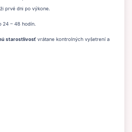
aži prvé dni po výkone.
o 24 – 48 hodín.
ú starostlivosť
vrátane kontrolných vyšetrení a
.