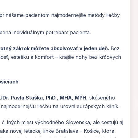
prinášame pacientom najmodernejšie metódy liečby
obená individuálnym potrebám pacienta.
motný zákrok môžete absolvovať v jeden deň.
Bez
osť, estetiku a komfort – krajšie nohy bez kŕčových
ošiciach
Dr. Pavla Staška
,
PhD., MHA,
MPH
, skúseného
najmodernejšiu liečbu na úrovni európskych kliník.
 či iných miest východného Slovenska, ale cestujú aj
aka novej leteckej linke Bratislava – Košice, ktorá