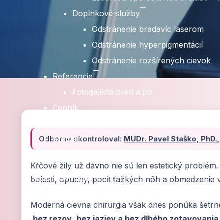
Doplnkové služby
Odstránenie bradavíc laserom
Odstránenie hyperpigmentácií
Odstránenie rozšírených cievok
Referencie
Fotogaléria pred a po
Cenník
Blog
Odborne skontroloval:
MUDr. Pavel Staško, PhD
Kontakt
e-recept
Kŕčové žily už dávno nie sú len estetický probl
Rezervovať termín
bolesti, opuchy, pocit ťažkých nôh a obmedzenie 
Moderná cievna chirurgia však dnes ponúka šetrné
bez rezov
,
bez jaziev a bez dlhého zotavovania