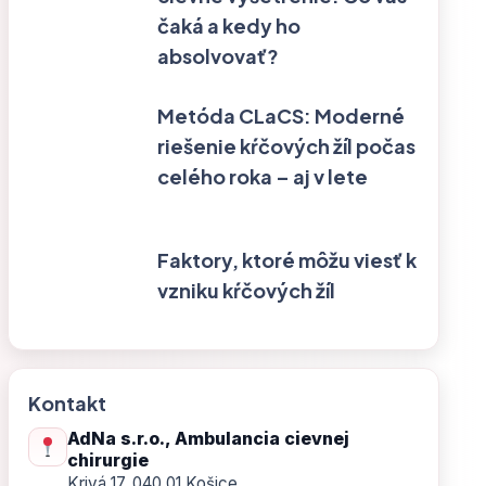
čaká a kedy ho
absolvovať?
Metóda CLaCS: Moderné
riešenie kŕčových žíl počas
celého roka – aj v lete
Faktory, ktoré môžu viesť k
vzniku kŕčových žíl
Kontakt
AdNa s.r.o., Ambulancia cievnej
chirurgie
Krivá 17, 040 01 Košice