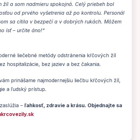
 žíl a som nadmieru spokojná. Celý priebeh bol
vosťou od prvého vyšetrenia až po kontrolu. Personál
že som sa cítila v bezpečí a v dobrých rukách. Môžem
 ísť – určite áno!“
oderné liečebné metódy odstránenia kŕčových žíl
z hospitalizácie, bez jaziev a bez čakania.
vám prinášame najmodernejšiu liečbu kŕčových žíl,
ie a ľudský prístup.
 zaslúžia –
ľahkosť, zdravie a krásu. Objednajte sa
krcovezily.sk