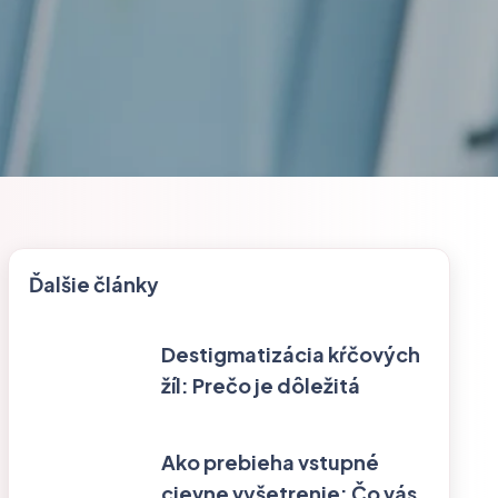
Ďalšie články
Destigmatizácia kŕčových
žíl: Prečo je dôležitá
Ako prebieha vstupné
cievne vyšetrenie: Čo vás