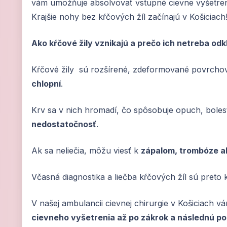
vám umožňuje absolvovať vstupné cievne vyšetren
Krajšie nohy bez kŕčových žíl začínajú v Košiciach
Ako kŕčové žily vznikajú a prečo ich netreba odk
Kŕčové žily sú rozšírené, zdeformované povrchové
chlopní
.
Krv sa v nich hromadí, čo spôsobuje opuch, boles
nedostatočnosť
.
Ak sa neliečia, môžu viesť k
zápalom, trombóze al
Včasná diagnostika a liečba kŕčových žíl sú preto 
V našej ambulancii cievnej chirurgie v Košiciach
cievneho vyšetrenia až po zákrok a následnú po