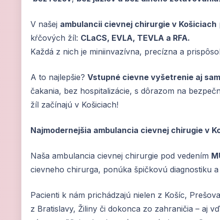
V našej
ambulancii cievnej chirurgie v Košiciach
kŕčových žíl:
CLaCS, EVLA, TEVLA a RFA.
Každá z nich je miniinvazívna, precízna a prispôs
A to najlepšie?
Vstupné cievne vyšetrenie aj sa
čakania, bez hospitalizácie, s dôrazom na bezpečn
žíl začínajú v Košiciach!
Najmodernejšia ambulancia cievnej chirugie v K
Naša ambulancia cievnej chirurgie pod vedením
MU
cievneho chirurga, ponúka špičkovú diagnostiku a 
Pacienti k nám prichádzajú nielen z Košíc, Prešova
z Bratislavy, Žiliny či dokonca zo zahraničia – aj vď