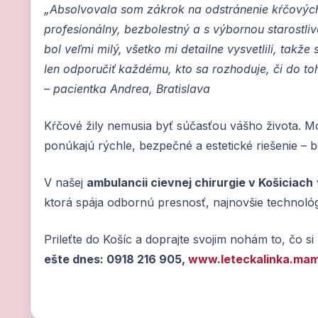
„Absolvovala som zákrok na odstránenie kŕčových
profesionálny, bezbolestný a s výbornou starostli
bol veľmi milý, všetko mi detailne vysvetlili, tak
len odporučiť každému, kto sa rozhoduje, či do toho
– pacientka Andrea, Bratislava
Kŕčové žily nemusia byť súčasťou vášho života. M
ponúkajú rýchle, bezpečné a estetické riešenie – be
V našej
ambulancii cievnej chirurgie v Košiciach
ktorá spája odbornú presnosť, najnovšie technológ
Prileťte do Košíc a doprajte svojim nohám to, čo si
ešte dnes: 0918 216 905,
www.leteckalinka.mam