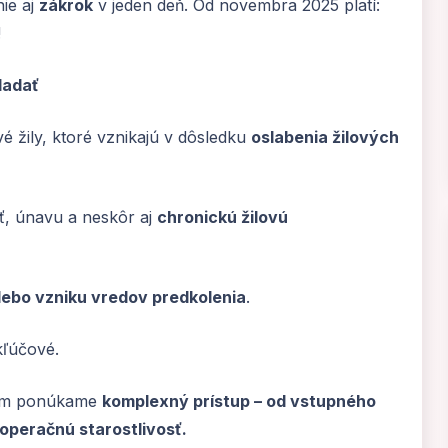
ie aj
zákrok
v jeden deň. Od novembra 2025 platí:
!
ladať
 žily, ktoré vznikajú v dôsledku
oslabenia žilových
ť, únavu a neskôr aj
chronickú žilovú
ebo vzniku vredov predkolenia
.
kľúčové.
 vám ponúkame
komplexný prístup – od vstupného
operačnú starostlivosť.