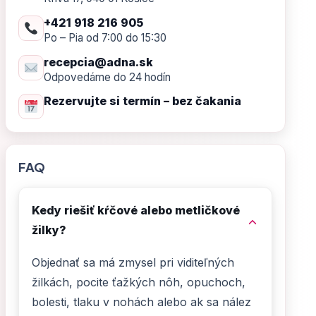
+421 918 216 905
Po – Pia od 7:00 do 15:30
recepcia@adna.sk
Odpovedáme do 24 hodín
Rezervujte si termín – bez čakania
FAQ
Kedy riešiť kŕčové alebo metličkové
žilky?
Objednať sa má zmysel pri viditeľných
žilkách, pocite ťažkých nôh, opuchoch,
bolesti, tlaku v nohách alebo ak sa nález