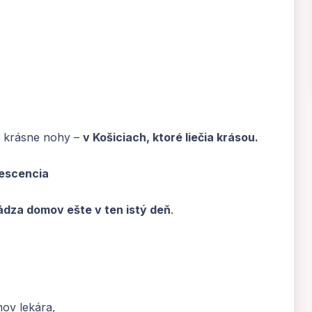
a krásne nohy –
v Košiciach, ktoré liečia krásou.
lescencia
dza domov ešte v ten istý deň
.
ov lekára,