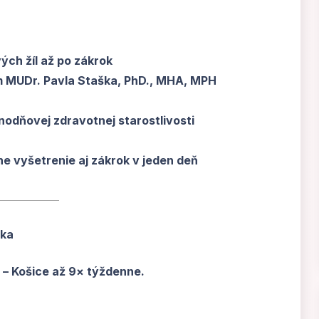
ých žíl až po zákrok
m MUDr. Pavla Staška, PhD., MHA, MPH
dnodňovej zdravotnej starostlivosti
e vyšetrenie aj zákrok v jeden deň
ska
a – Košice až 9× týždenne.