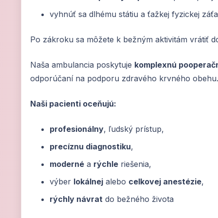
vyhnúť sa dlhému státiu a ťažkej fyzickej záť
Po zákroku sa môžete k bežným aktivitám vrátiť d
Naša ambulancia poskytuje
komplexnú pooperačn
odporúčaní na podporu zdravého krvného obehu
Naši pacienti oceňujú:
profesionálny
, ľudský prístup,
precíznu diagnostiku
,
moderné
a
rýchle
riešenia,
výber
lokálnej
alebo
celkovej anestézie
,
rýchly návrat
do bežného života